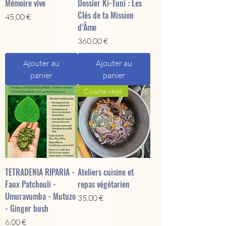
Mémoire vive
Dossier Ki-Tuni : Les
Clés de ta Mission
Prix
45,00 €
d’Âme
Prix
360,00 €
Ajouter au
Ajouter au
panier
panier
Cuisine végé
TETRADENIA RIPARIA -
Ateliers cuisine et
Faux Patchouli -
repas végétarien
Umuravumba - Mutuzo
Prix
35,00 €
- Ginger bush
Prix
6,00 €