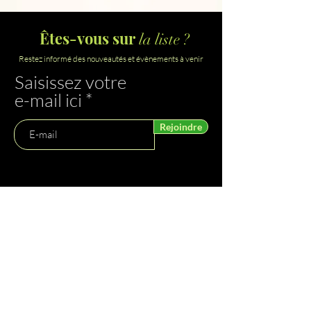
Êtes-vous sur
la liste ?
Restez informé des nouveautés et évènements à venir
Saisissez votre
e-mail ici
Rejoindre
Nos services
Soins kimuntu
Vos Kabula
Nos Partenaires