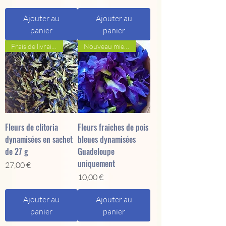
Ajouter au
Ajouter au
panier
panier
Frais de livraison en sus
Nouveau mieux-être
Fleurs de clitoria
Fleurs fraiches de pois
dynamisées en sachet
bleues dynamisées
de 27 g
Guadeloupe
uniquement
Prix
27,00 €
Prix
10,00 €
Ajouter au
Ajouter au
panier
panier