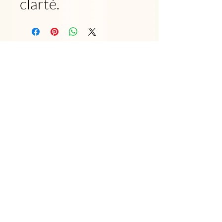
clarté.
Êtes-vous sur
la liste ?
Restez informé des nouveautés et évènements à venir
Saisissez votre
e-mail ici
Rejoindre
Nos services