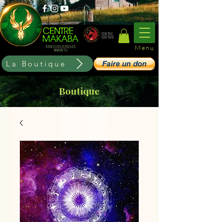
CENTRE
CERTIFIE
Menu
SOINS HOLISTIQUES
KIMUNTU
La Boutique
Boutique