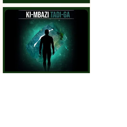
Soin Tadi-Ga (Beryl)
Espace conseil
€90.00
1 heure
Réservez