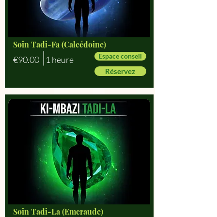
Soin Tadi-Fa (Calcédoine)
Espace conseil
€90.00
1 heure
Réservez
Soin Tadi-La (Emeraude)