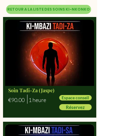
RETOUR A LA LISTE DES SOINS KI-NKONKO
Soin Tadi-Za (Jaspe)
Espace conseil
€90.00
1 heure
Réservez