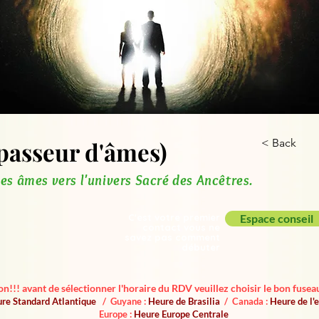
passeur d'âmes)
< Back
es âmes vers l'univers Sacré des Ancêtres.
C'est votre premier
Espace conseil
contact vous ne
savez pas comment
débuter
on!!! avant de sélectionner l'horaire du RDV veuillez choisir le bon fuseau
re Standard Atlantique
/ Guyane :
Heure de Brasilia
/ Canada :
Heure de l
Europe :
Heure Europe Centrale