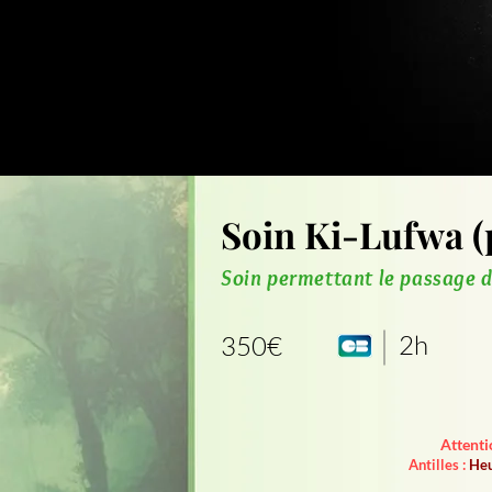
Soin Ki-Lufwa (
Soin permettant le passage d
2h
350€
Attenti
Antilles :
Heu