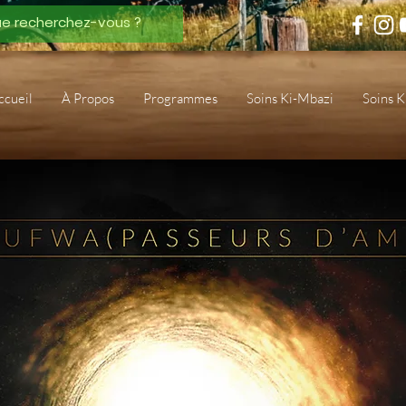
ccueil
À Propos
Programmes
Soins Ki-Mbazi
Soins 