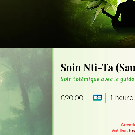
Soin Nti-Ta (Sa
Soin totémique avec le guide
1 heure
€90.00
Attenti
Antilles :
Heu