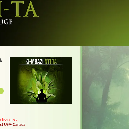
k
 horaire :
'est USA-Canada