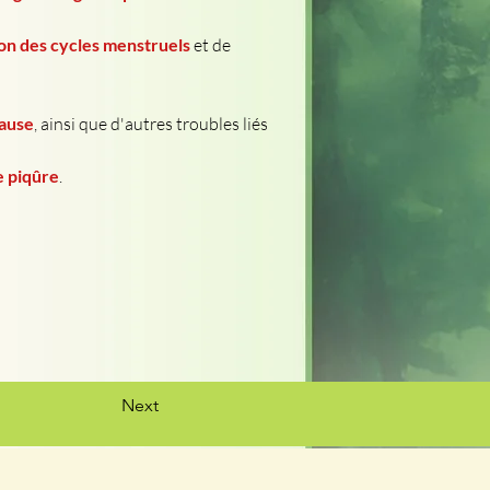
ion des cycles menstruels
 et de 
pause
, ainsi que d'autres troubles liés 
e piqûre
.
Next