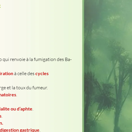
R
o qui renvoie à la fumigation des Ba-
iration
 à celle des 
cycles 
rge et la toux du fumeur.
matoires
.
alite ou d’aphte
.
s
.
n.
 digestion gastrique
. 