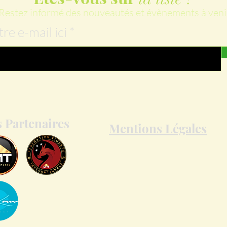
Restez informé des nouveautés et évènements à veni
tre e-mail ici
 Partenaires
Mentions Légales