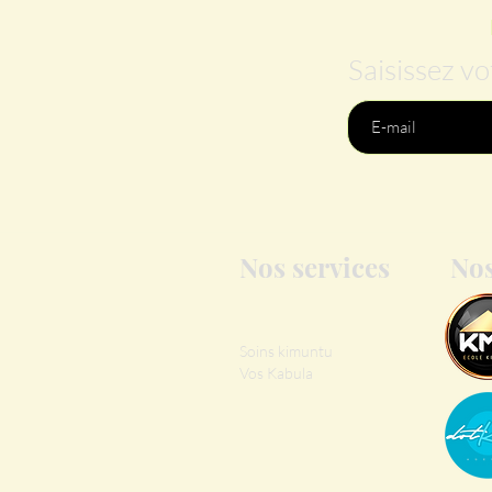
Saisissez vo
Nos services
Nos
Soins kimuntu
Vos Kabula