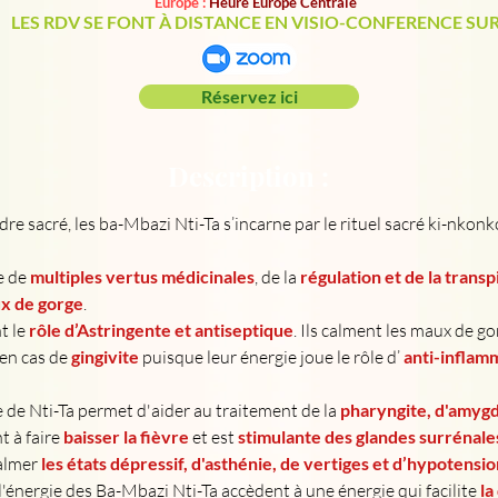
Europe :
Heure Europe Centrale
LES RDV SE FONT À DISTANCE EN VISIO-CONFERENCE SU
Réservez ici
Description :
re sacré, les ba-Mbazi Nti-Ta s’incarne par le rituel sacré ki-nkonk
 de 
multiples vertus médicinales
, de la
 régulation et de la transp
x de gorge
.
 le 
rôle d’Astringente et antiseptique
. Ils calment les maux de go
en cas de 
gingivite
 puisque leur énergie joue le rôle d’ 
anti-inflam
 de Nti-Ta permet d'aider au traitement de la 
pharyngite, d'amygd
t à faire
 baisser la fièvre
 et est 
stimulante des glandes surrénale
almer 
les états dépressif, d'asthénie, de vertiges et d’hypotensio
énergie des Ba-Mbazi Nti-Ta accèdent à une énergie qui facilite 
la