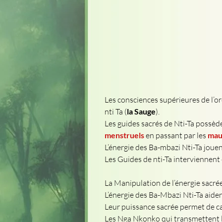
Les consciences supérieures de l’ord
nti Ta (
la Sauge
).
Les guides sacrés de Nti-Ta possède
menstruels
 en passant par les 
mau
L’énergie des Ba-mbazi Nti-Ta jouent
Les Guides de nti-Ta interviennent 
La Manipulation de l’énergie sacrée
L’énergie des Ba-Mbazi Nti-Ta aiden
Leur puissance sacrée permet de c
Les Nga Nkonko qui transmettent l'