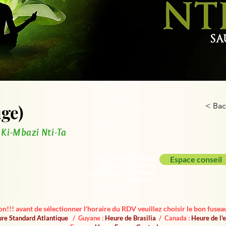
uge)
< Bac
 Ki-Mbazi Nti-Ta
C'est votre premier
Espace conseil
contact vous ne
savez pas comment
débuter
on!!! avant de sélectionner l'horaire du RDV veuillez choisir le bon fuseau
re Standard Atlantique
/ Guyane :
Heure de Brasilia
/ Canada :
Heure de l