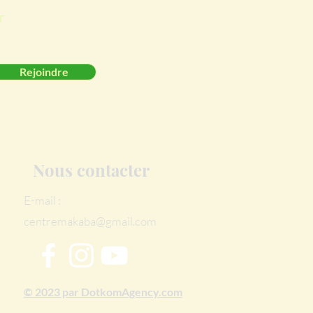
r
Rejoindre
Nous contacter
E-mail :
centremakaba@gmail.com
© 2023 par DotkomAgency.com