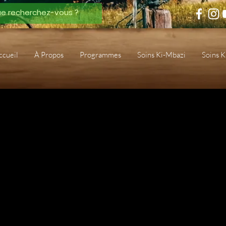
ccueil
À Propos
Programmes
Soins Ki-Mbazi
Soins 
jet
Description du
d'ensemble ou 
vous a inspiré
tout autre élé
partager avec 