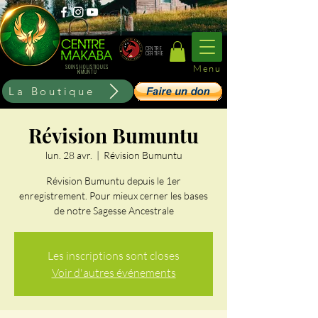
CENTRE
CERTIFIE
Menu
SOINS HOLISTIQUES
KIMUNTU
La Boutique
Révision Bumuntu
lun. 28 avr.
  |  
Révision Bumuntu
Révision Bumuntu depuis le 1er
enregistrement. Pour mieux cerner les bases
de notre Sagesse Ancestrale
Les inscriptions sont closes
Voir d'autres événements