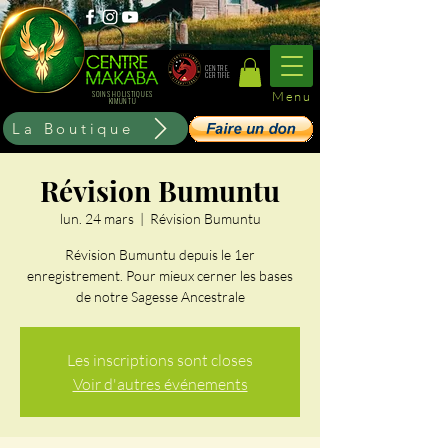
CENTRE
CERTIFIE
Menu
SOINS HOLISTIQUES
KIMUNTU
La Boutique
Révision Bumuntu
lun. 24 mars
  |  
Révision Bumuntu
Révision Bumuntu depuis le 1er
enregistrement. Pour mieux cerner les bases
de notre Sagesse Ancestrale
Les inscriptions sont closes
Voir d'autres événements