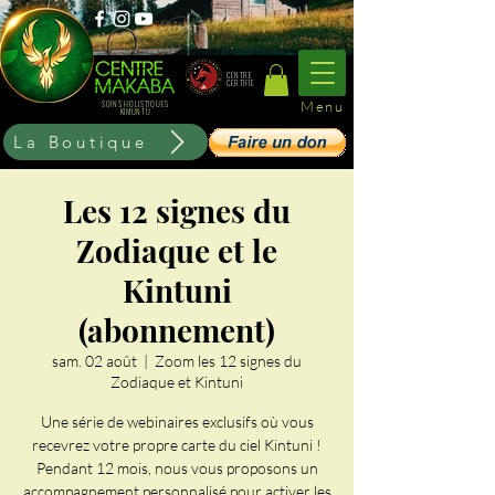
CENTRE
CERTIFIE
Menu
SOINS HOLISTIQUES
KIMUNTU
La Boutique
Les 12 signes du
Zodiaque et le
Kintuni
(abonnement)
sam. 02 août
  |  
Zoom les 12 signes du
Zodiaque et Kintuni
Une série de webinaires exclusifs où vous
recevrez votre propre carte du ciel Kintuni !
Pendant 12 mois, nous vous proposons un
accompagnement personnalisé pour activer les