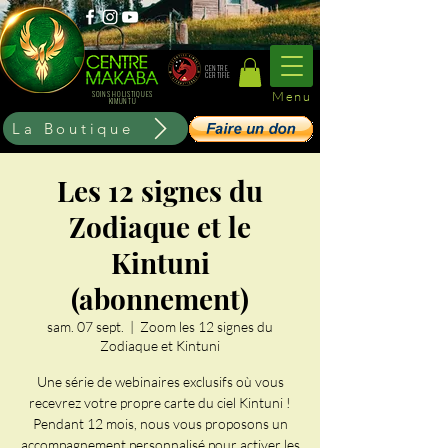
CENTRE
CERTIFIE
Menu
SOINS HOLISTIQUES
KIMUNTU
La Boutique
Les 12 signes du
Zodiaque et le
Kintuni
(abonnement)
sam. 07 sept.
  |  
Zoom les 12 signes du
Zodiaque et Kintuni
Une série de webinaires exclusifs où vous
recevrez votre propre carte du ciel Kintuni !
Pendant 12 mois, nous vous proposons un
accompagnement personnalisé pour activer les